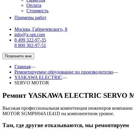
Оплата
Стоимость
Примеры работ
Москва, Габричевского, 8
info@x-spt.com
8 499 322-97-35
8 800 302-97-51
Позвоните мне
Главная
—
Ремонтируемое обрудование по производителю
—
YASKAWA ELECTRIC
—
SERVO MOTOR
Ремонт YASKAWA ELECTRIC SERVO
Высокая профессиональная компетенция инженеров компани
MOTOR SGMPH04A1E41D на компонентном уровне.
Там, где другие отказываются, мы ремонтируем