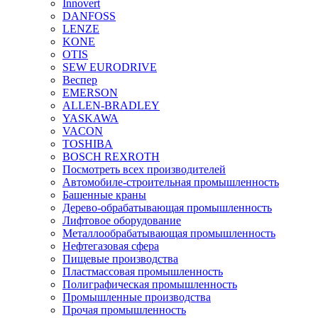
Innovert
DANFOSS
LENZE
KONE
OTIS
SEW EURODRIVE
Веспер
EMERSON
ALLEN-BRADLEY
YASKAWA
VACON
TOSHIBA
BOSCH REXROTH
Посмотреть всех производителей
Автомобиле-строительная промышленность
Башенные краны
Дерево-обрабатывающая промышленность
Лифтовое оборудование
Металлообрабатывающая промышленность
Нефтегазовая сфера
Пищевые производства
Пластмассовая промышленность
Полиграфическая промышленность
Промышленные производства
Прочая промышленность