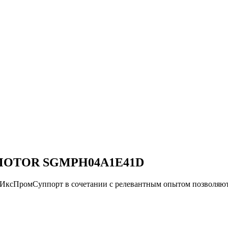
 MOTOR SGMPH04A1E41D
и ИксПромСуппорт в сочетании с релевантным опытом позво