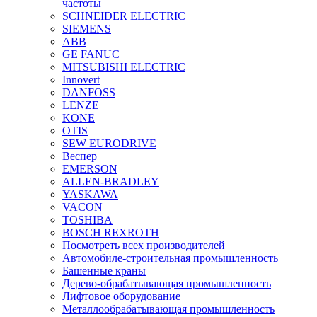
частоты
SCHNEIDER ELECTRIC
SIEMENS
ABB
GE FANUC
MITSUBISHI ELECTRIC
Innovert
DANFOSS
LENZE
KONE
OTIS
SEW EURODRIVE
Веспер
EMERSON
ALLEN-BRADLEY
YASKAWA
VACON
TOSHIBA
BOSCH REXROTH
Посмотреть всех производителей
Автомобиле-строительная промышленность
Башенные краны
Дерево-обрабатывающая промышленность
Лифтовое оборудование
Металлообрабатывающая промышленность