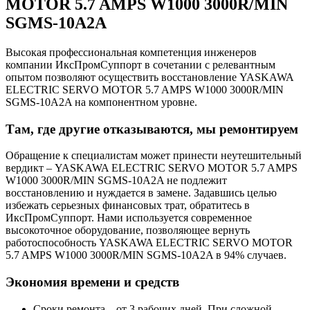
MOTOR 5.7 AMPS W1000 3000R/MIN
SGMS-10A2A
Высокая профессиональная компетенция инженеров
компании ИксПромСуппорт в сочетании с релевантным
опытом позволяют осуществить восстановление YASKAWA
ELECTRIC SERVO MOTOR 5.7 AMPS W1000 3000R/MIN
SGMS-10A2A на компонентном уровне.
Там, где другие отказываются, мы ремонтируем
Обращение к специалистам может принести неутешительный
вердикт – YASKAWA ELECTRIC SERVO MOTOR 5.7 AMPS
W1000 3000R/MIN SGMS-10A2A не подлежит
восстановлению и нуждается в замене. Задавшись целью
избежать серьезных финансовых трат, обратитесь в
ИксПромСуппорт. Нами используется современное
высокоточное оборудование, позволяющее вернуть
работоспособность YASKAWA ELECTRIC SERVO MOTOR
5.7 AMPS W1000 3000R/MIN SGMS-10A2A в 94% случаев.
Экономия времени и средств
Сроки ремонта – от 3 рабочих дней. При сложной