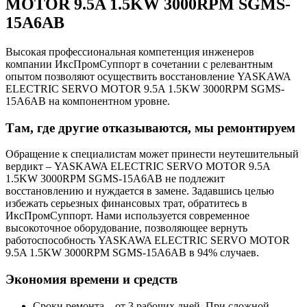
MOTOR 9.5A 1.5KW 3000RPM SGMS-
15A6AB
Высокая профессиональная компетенция инженеров
компании ИксПромСуппорт в сочетании с релевантным
опытом позволяют осуществить восстановление YASKAWA
ELECTRIC SERVO MOTOR 9.5A 1.5KW 3000RPM SGMS-
15A6AB на компонентном уровне.
Там, где другие отказываются, мы ремонтируем
Обращение к специалистам может принести неутешительный
вердикт – YASKAWA ELECTRIC SERVO MOTOR 9.5A
1.5KW 3000RPM SGMS-15A6AB не подлежит
восстановлению и нуждается в замене. Задавшись целью
избежать серьезных финансовых трат, обратитесь в
ИксПромСуппорт. Нами используется современное
высокоточное оборудование, позволяющее вернуть
работоспособность YASKAWA ELECTRIC SERVO MOTOR
9.5A 1.5KW 3000RPM SGMS-15A6AB в 94% случаев.
Экономия времени и средств
Сроки ремонта – от 3 рабочих дней. При сложной