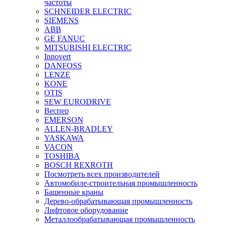
частоты
SCHNEIDER ELECTRIC
SIEMENS
ABB
GE FANUC
MITSUBISHI ELECTRIC
Innovert
DANFOSS
LENZE
KONE
OTIS
SEW EURODRIVE
Веспер
EMERSON
ALLEN-BRADLEY
YASKAWA
VACON
TOSHIBA
BOSCH REXROTH
Посмотреть всех производителей
Автомобиле-строительная промышленность
Башенные краны
Дерево-обрабатывающая промышленность
Лифтовое оборудование
Металлообрабатывающая промышленность