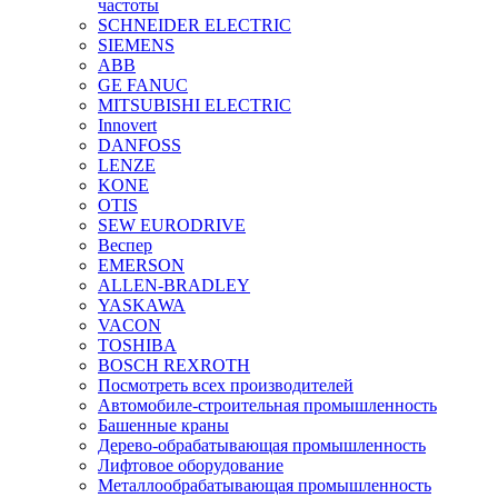
частоты
SCHNEIDER ELECTRIC
SIEMENS
ABB
GE FANUC
MITSUBISHI ELECTRIC
Innovert
DANFOSS
LENZE
KONE
OTIS
SEW EURODRIVE
Веспер
EMERSON
ALLEN-BRADLEY
YASKAWA
VACON
TOSHIBA
BOSCH REXROTH
Посмотреть всех производителей
Автомобиле-строительная промышленность
Башенные краны
Дерево-обрабатывающая промышленность
Лифтовое оборудование
Металлообрабатывающая промышленность