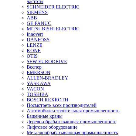
частоты
SCHNEIDER ELECTRIC
SIEMENS
ABB
GE FANUC
MITSUBISHI ELECTRIC
Innovert
DANFOSS
LENZE
KONE
OTIS
SEW EURODRIVE
Веспер
EMERSON
ALLEN-BRADLEY
YASKAWA
VACON
TOSHIBA
BOSCH REXROTH
Посмотреть всех производителей
Автомобиле-строительная промышленность
Башенные краны
Дерево-обрабатывающая промышленность
Лифтовое оборудование
Металлообрабатывающая промышленность