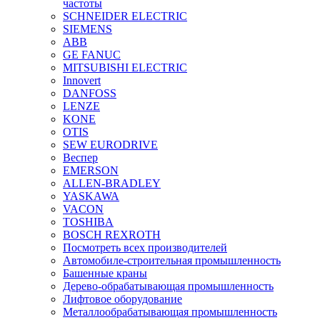
частоты
SCHNEIDER ELECTRIC
SIEMENS
ABB
GE FANUC
MITSUBISHI ELECTRIC
Innovert
DANFOSS
LENZE
KONE
OTIS
SEW EURODRIVE
Веспер
EMERSON
ALLEN-BRADLEY
YASKAWA
VACON
TOSHIBA
BOSCH REXROTH
Посмотреть всех производителей
Автомобиле-строительная промышленность
Башенные краны
Дерево-обрабатывающая промышленность
Лифтовое оборудование
Металлообрабатывающая промышленность