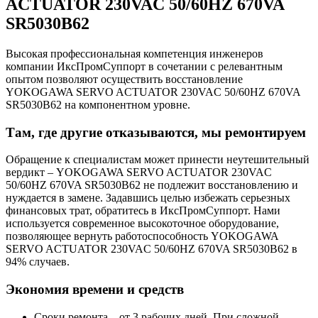
ACTUATOR 230VAC 50/60HZ 670VA
SR5030B62
Высокая профессиональная компетенция инженеров
компании ИксПромСуппорт в сочетании с релевантным
опытом позволяют осуществить восстановление
YOKOGAWA SERVO ACTUATOR 230VAC 50/60HZ 670VA
SR5030B62 на компонентном уровне.
Там, где другие отказываются, мы ремонтируем
Обращение к специалистам может принести неутешительный
вердикт – YOKOGAWA SERVO ACTUATOR 230VAC
50/60HZ 670VA SR5030B62 не подлежит восстановлению и
нуждается в замене. Задавшись целью избежать серьезных
финансовых трат, обратитесь в ИксПромСуппорт. Нами
используется современное высокоточное оборудование,
позволяющее вернуть работоспособность YOKOGAWA
SERVO ACTUATOR 230VAC 50/60HZ 670VA SR5030B62 в
94% случаев.
Экономия времени и средств
Сроки ремонта – от 3 рабочих дней. При сложной