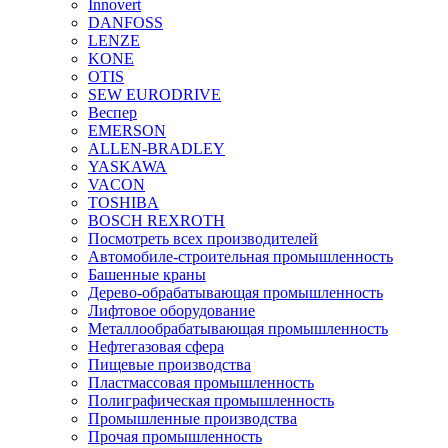
Innovert
DANFOSS
LENZE
KONE
OTIS
SEW EURODRIVE
Веспер
EMERSON
ALLEN-BRADLEY
YASKAWA
VACON
TOSHIBA
BOSCH REXROTH
Посмотреть всех производителей
Автомобиле-строительная промышленность
Башенные краны
Дерево-обрабатывающая промышленность
Лифтовое оборудование
Металлообрабатывающая промышленность
Нефтегазовая сфера
Пищевые производства
Пластмассовая промышленность
Полиграфическая промышленность
Промышленные производства
Прочая промышленность