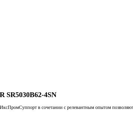
 SR5030B62-4SN
и ИксПромСуппорт в сочетании с релевантным опытом позвол