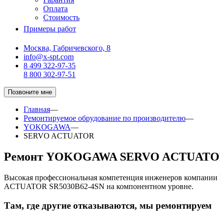
Оплата
Стоимость
Примеры работ
Москва, Габричевского, 8
info@x-spt.com
8 499 322-97-35
8 800 302-97-51
Позвоните мне
Главная
—
Ремонтируемое обрудование по производителю
—
YOKOGAWA
—
SERVO ACTUATOR
Ремонт YOKOGAWA SERVO ACTUATOR
Высокая профессиональная компетенция инженеров компани
ACTUATOR SR5030B62-4SN на компонентном уровне.
Там, где другие отказываются, мы ремонтируем