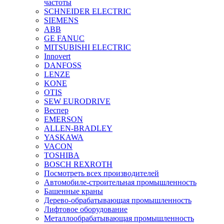
частоты
SCHNEIDER ELECTRIC
SIEMENS
ABB
GE FANUC
MITSUBISHI ELECTRIC
Innovert
DANFOSS
LENZE
KONE
OTIS
SEW EURODRIVE
Веспер
EMERSON
ALLEN-BRADLEY
YASKAWA
VACON
TOSHIBA
BOSCH REXROTH
Посмотреть всех производителей
Автомобиле-строительная промышленность
Башенные краны
Дерево-обрабатывающая промышленность
Лифтовое оборудование
Металлообрабатывающая промышленность