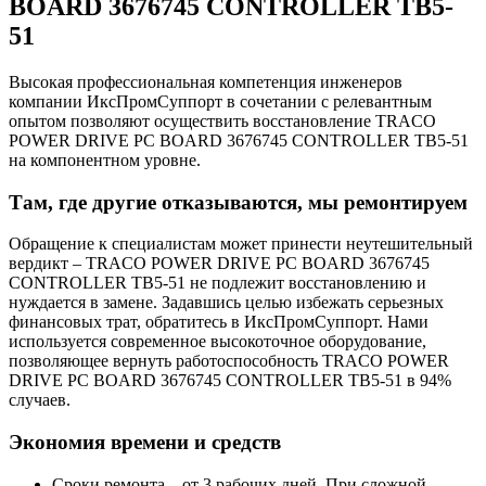
BOARD 3676745 CONTROLLER TB5-
51
Высокая профессиональная компетенция инженеров
компании ИксПромСуппорт в сочетании с релевантным
опытом позволяют осуществить восстановление TRACO
POWER DRIVE PC BOARD 3676745 CONTROLLER TB5-51
на компонентном уровне.
Там, где другие отказываются, мы ремонтируем
Обращение к специалистам может принести неутешительный
вердикт – TRACO POWER DRIVE PC BOARD 3676745
CONTROLLER TB5-51 не подлежит восстановлению и
нуждается в замене. Задавшись целью избежать серьезных
финансовых трат, обратитесь в ИксПромСуппорт. Нами
используется современное высокоточное оборудование,
позволяющее вернуть работоспособность TRACO POWER
DRIVE PC BOARD 3676745 CONTROLLER TB5-51 в 94%
случаев.
Экономия времени и средств
Сроки ремонта – от 3 рабочих дней. При сложной