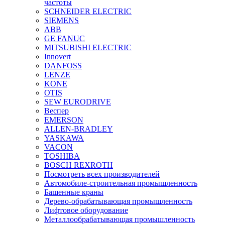
частоты
SCHNEIDER ELECTRIC
SIEMENS
ABB
GE FANUC
MITSUBISHI ELECTRIC
Innovert
DANFOSS
LENZE
KONE
OTIS
SEW EURODRIVE
Веспер
EMERSON
ALLEN-BRADLEY
YASKAWA
VACON
TOSHIBA
BOSCH REXROTH
Посмотреть всех производителей
Автомобиле-строительная промышленность
Башенные краны
Дерево-обрабатывающая промышленность
Лифтовое оборудование
Металлообрабатывающая промышленность