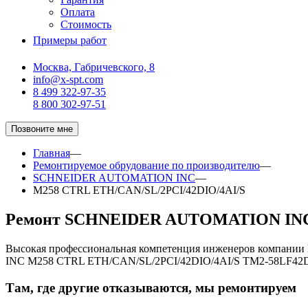
Оплата
Стоимость
Примеры работ
Москва, Габричевского, 8
info@x-spt.com
8 499 322-97-35
8 800 302-97-51
Позвоните мне
Главная
—
Ремонтируемое обрудование по производителю
—
SCHNEIDER AUTOMATION INC
—
M258 CTRL ETH/CAN/SL/2PCI/42DIO/4AI/S
Ремонт SCHNEIDER AUTOMATION INC 
Высокая профессиональная компетенция инженеров компани
INC M258 CTRL ETH/CAN/SL/2PCI/42DIO/4AI/S TM2-58LF42D
Там, где другие отказываются, мы ремонтируем