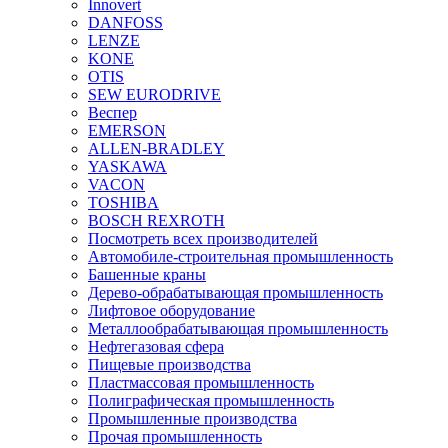
Innovert
DANFOSS
LENZE
KONE
OTIS
SEW EURODRIVE
Веспер
EMERSON
ALLEN-BRADLEY
YASKAWA
VACON
TOSHIBA
BOSCH REXROTH
Посмотреть всех производителей
Автомобиле-строительная промышленность
Башенные краны
Дерево-обрабатывающая промышленность
Лифтовое оборудование
Металлообрабатывающая промышленность
Нефтегазовая сфера
Пищевые производства
Пластмассовая промышленность
Полиграфическая промышленность
Промышленные производства
Прочая промышленность