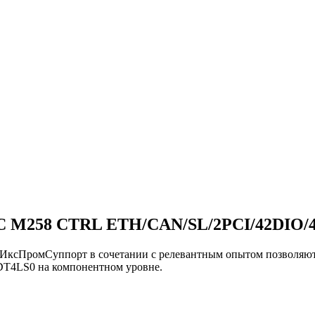
M258 CTRL ETH/CAN/SL/2PCI/42DIO/4
и ИксПромСуппорт в сочетании с релевантным опытом позво
T4LS0 на компонентном уровне.