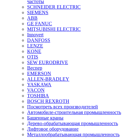
частоты
SCHNEIDER ELECTRIC
SIEMENS
ABB
GE FANUC
MITSUBISHI ELECTRIC
Innovert
DANFOSS
LENZE
KONE
OTIS
SEW EURODRIVE
Веспер
EMERSON
ALLEN-BRADLEY
YASKAWA
VACON
TOSHIBA
BOSCH REXROTH
Посмотреть всех производителей
Автомобиле-строительная промышленность
Башенные краны
Дерево-обрабатывающая промышленность
Лифтовое оборудование
Металлообрабатывающая промышленность