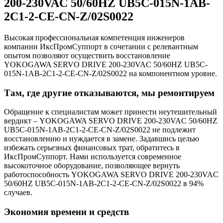
200-230VAC 50/60HZ UB5C-015N-1AB-
2C1-2-CE-CN-Z/02S0022
Высокая профессиональная компетенция инженеров
компании ИксПромСуппорт в сочетании с релевантным
опытом позволяют осуществить восстановление
YOKOGAWA SERVO DRIVE 200-230VAC 50/60HZ UB5C-
015N-1AB-2C1-2-CE-CN-Z/02S0022 на компонентном уровне.
Там, где другие отказываются, мы ремонтируем
Обращение к специалистам может принести неутешительный
вердикт – YOKOGAWA SERVO DRIVE 200-230VAC 50/60HZ
UB5C-015N-1AB-2C1-2-CE-CN-Z/02S0022 не подлежит
восстановлению и нуждается в замене. Задавшись целью
избежать серьезных финансовых трат, обратитесь в
ИксПромСуппорт. Нами используется современное
высокоточное оборудование, позволяющее вернуть
работоспособность YOKOGAWA SERVO DRIVE 200-230VAC
50/60HZ UB5C-015N-1AB-2C1-2-CE-CN-Z/02S0022 в 94%
случаев.
Экономия времени и средств