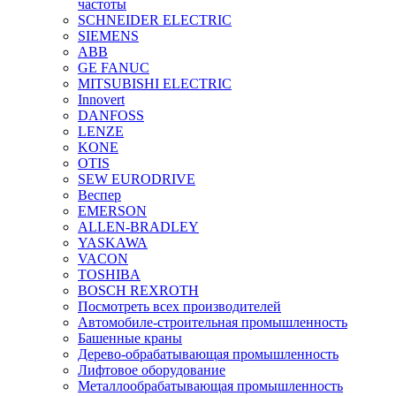
частоты
SCHNEIDER ELECTRIC
SIEMENS
ABB
GE FANUC
MITSUBISHI ELECTRIC
Innovert
DANFOSS
LENZE
KONE
OTIS
SEW EURODRIVE
Веспер
EMERSON
ALLEN-BRADLEY
YASKAWA
VACON
TOSHIBA
BOSCH REXROTH
Посмотреть всех производителей
Автомобиле-строительная промышленность
Башенные краны
Дерево-обрабатывающая промышленность
Лифтовое оборудование
Металлообрабатывающая промышленность