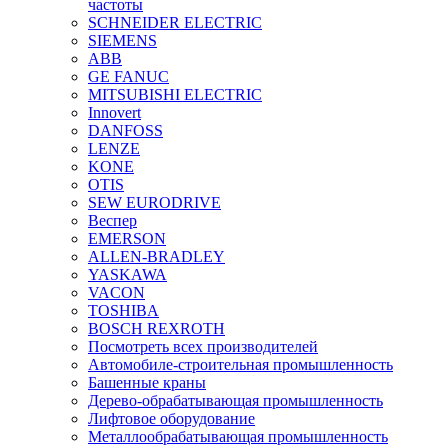
частоты
SCHNEIDER ELECTRIC
SIEMENS
ABB
GE FANUC
MITSUBISHI ELECTRIC
Innovert
DANFOSS
LENZE
KONE
OTIS
SEW EURODRIVE
Веспер
EMERSON
ALLEN-BRADLEY
YASKAWA
VACON
TOSHIBA
BOSCH REXROTH
Посмотреть всех производителей
Автомобиле-строительная промышленность
Башенные краны
Дерево-обрабатывающая промышленность
Лифтовое оборудование
Металлообрабатывающая промышленность