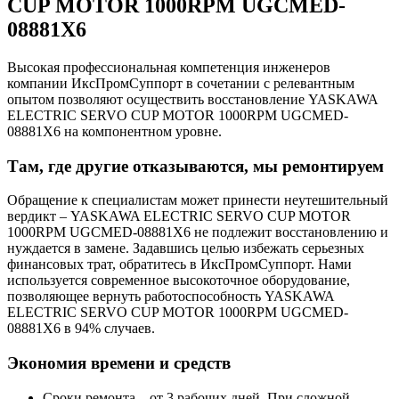
CUP MOTOR 1000RPM UGCMED-
08881X6
Высокая профессиональная компетенция инженеров
компании ИксПромСуппорт в сочетании с релевантным
опытом позволяют осуществить восстановление YASKAWA
ELECTRIC SERVO CUP MOTOR 1000RPM UGCMED-
08881X6 на компонентном уровне.
Там, где другие отказываются, мы ремонтируем
Обращение к специалистам может принести неутешительный
вердикт – YASKAWA ELECTRIC SERVO CUP MOTOR
1000RPM UGCMED-08881X6 не подлежит восстановлению и
нуждается в замене. Задавшись целью избежать серьезных
финансовых трат, обратитесь в ИксПромСуппорт. Нами
используется современное высокоточное оборудование,
позволяющее вернуть работоспособность YASKAWA
ELECTRIC SERVO CUP MOTOR 1000RPM UGCMED-
08881X6 в 94% случаев.
Экономия времени и средств
Сроки ремонта – от 3 рабочих дней. При сложной