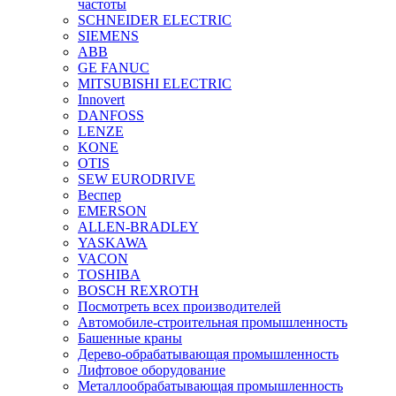
частоты
SCHNEIDER ELECTRIC
SIEMENS
ABB
GE FANUC
MITSUBISHI ELECTRIC
Innovert
DANFOSS
LENZE
KONE
OTIS
SEW EURODRIVE
Веспер
EMERSON
ALLEN-BRADLEY
YASKAWA
VACON
TOSHIBA
BOSCH REXROTH
Посмотреть всех производителей
Автомобиле-строительная промышленность
Башенные краны
Дерево-обрабатывающая промышленность
Лифтовое оборудование
Металлообрабатывающая промышленность