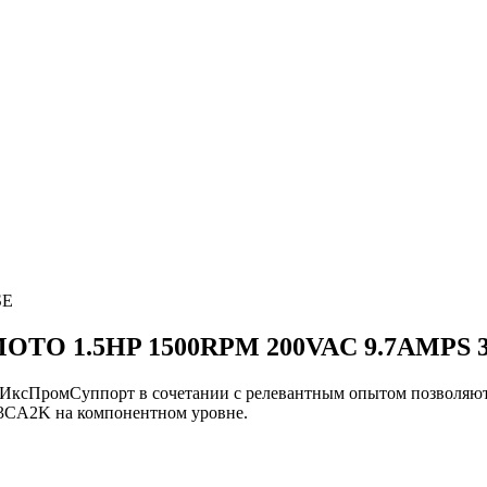
SE
OTO 1.5HP 1500RPM 200VAC 9.7AMPS
и ИксПромСуппорт в сочетании с релевантным опытом позво
A2K на компонентном уровне.