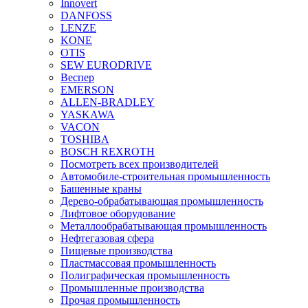
Innovert
DANFOSS
LENZE
KONE
OTIS
SEW EURODRIVE
Веспер
EMERSON
ALLEN-BRADLEY
YASKAWA
VACON
TOSHIBA
BOSCH REXROTH
Посмотреть всех производителей
Автомобиле-строительная промышленность
Башенные краны
Дерево-обрабатывающая промышленность
Лифтовое оборудование
Металлообрабатывающая промышленность
Нефтегазовая сфера
Пищевые производства
Пластмассовая промышленность
Полиграфическая промышленность
Промышленные производства
Прочая промышленность