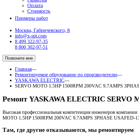
Оплата
Стоимость
Примеры работ
Москва, Габричевского, 8
info@x-spt.com
8 499 322-97-35
8 800 302-97-51
Позвоните мне
Главная
—
Ремонтируемое обрудование по производителю
—
YASKAWA ELECTRIC
—
SERVO MOTO 1.5HP 1500RPM 200VAC 9.7AMPS 3PHA
Ремонт YASKAWA ELECTRIC SERVO M
Высокая профессиональная компетенция инженеров компани
MOTO 1.5HP 1500RPM 200VAC 9.7AMPS 3PHASE USAFED-13C
Там, где другие отказываются, мы ремонтируем