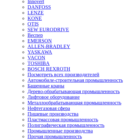
Innovert
DANFOSS
LENZE
KONE
OTIS
SEW EURODRIVE
Веспер
EMERSON
ALLEN-BRADLEY
YASKAWA
VACON
TOSHIBA
BOSCH REXROTH
Посмотреть всех производителей
Автомобиле-строительная промышленность
Башенные краны
Дерево-обрабатывающая промышленность
Лифтовое оборудование
Металлообрабатывающая промышленность
Нефтегазовая сфера
Пищевые производства
Пластмассовая промышленность
Полиграфическая промышленность
Промышленные производства
Прочая промышленность