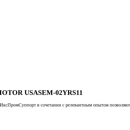
MOTOR USASEM-02YRS11
и ИксПромСуппорт в сочетании с релевантным опытом позво