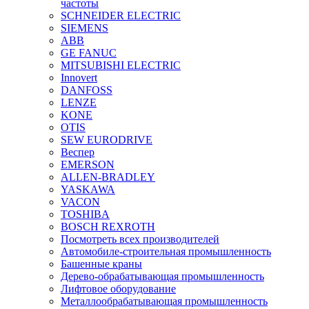
частоты
SCHNEIDER ELECTRIC
SIEMENS
ABB
GE FANUC
MITSUBISHI ELECTRIC
Innovert
DANFOSS
LENZE
KONE
OTIS
SEW EURODRIVE
Веспер
EMERSON
ALLEN-BRADLEY
YASKAWA
VACON
TOSHIBA
BOSCH REXROTH
Посмотреть всех производителей
Автомобиле-строительная промышленность
Башенные краны
Дерево-обрабатывающая промышленность
Лифтовое оборудование
Металлообрабатывающая промышленность