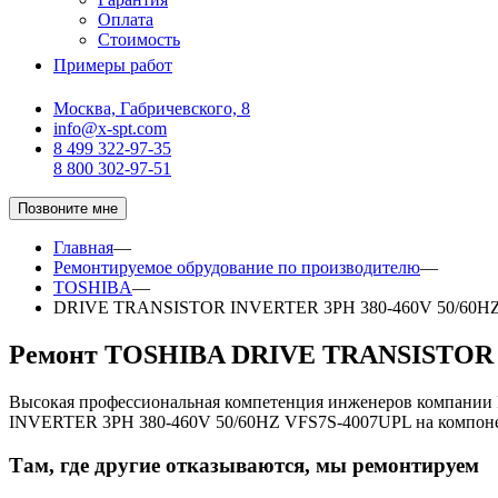
Оплата
Стоимость
Примеры работ
Москва, Габричевского, 8
info@x-spt.com
8 499 322-97-35
8 800 302-97-51
Позвоните мне
Главная
—
Ремонтируемое обрудование по производителю
—
TOSHIBA
—
DRIVE TRANSISTOR INVERTER 3PH 380-460V 50/60H
Ремонт TOSHIBA DRIVE TRANSISTOR I
Высокая профессиональная компетенция инженеров компани
INVERTER 3PH 380-460V 50/60HZ VFS7S-4007UPL на компоне
Там, где другие отказываются, мы ремонтируем