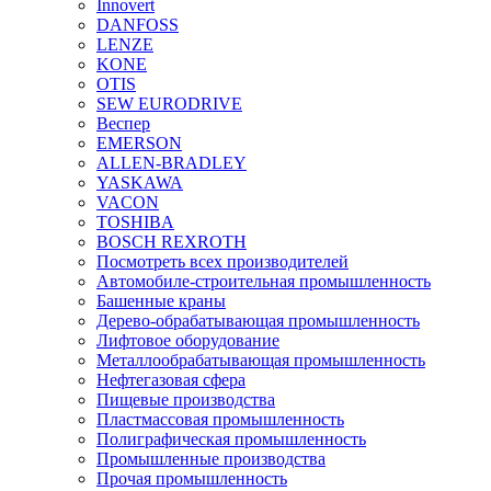
Innovert
DANFOSS
LENZE
KONE
OTIS
SEW EURODRIVE
Веспер
EMERSON
ALLEN-BRADLEY
YASKAWA
VACON
TOSHIBA
BOSCH REXROTH
Посмотреть всех производителей
Автомобиле-строительная промышленность
Башенные краны
Дерево-обрабатывающая промышленность
Лифтовое оборудование
Металлообрабатывающая промышленность
Нефтегазовая сфера
Пищевые производства
Пластмассовая промышленность
Полиграфическая промышленность
Промышленные производства
Прочая промышленность