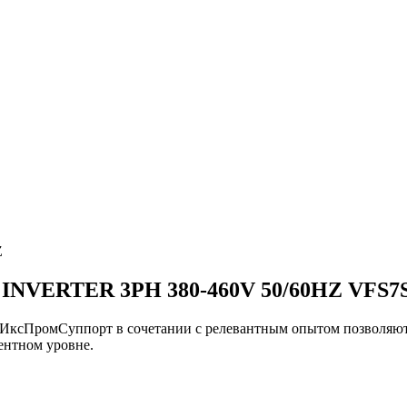
Z
NVERTER 3PH 380-460V 50/60HZ VFS7
и ИксПромСуппорт в сочетании с релевантным опытом позвол
нтном уровне.