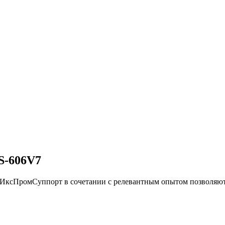
-606V7
и ИксПромСуппорт в сочетании с релевантным опытом позвол