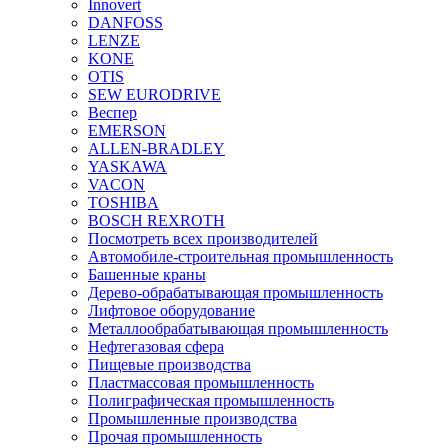
Innovert
DANFOSS
LENZE
KONE
OTIS
SEW EURODRIVE
Веспер
EMERSON
ALLEN-BRADLEY
YASKAWA
VACON
TOSHIBA
BOSCH REXROTH
Посмотреть всех производителей
Автомобиле-строительная промышленность
Башенные краны
Дерево-обрабатывающая промышленность
Лифтовое оборудование
Металлообрабатывающая промышленность
Нефтегазовая сфера
Пищевые производства
Пластмассовая промышленность
Полиграфическая промышленность
Промышленные производства
Прочая промышленность