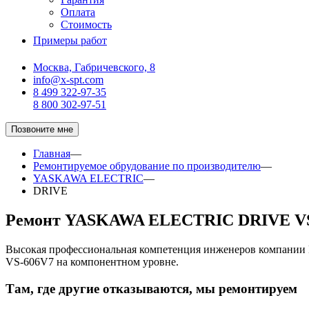
Оплата
Стоимость
Примеры работ
Москва, Габричевского, 8
info@x-spt.com
8 499 322-97-35
8 800 302-97-51
Позвоните мне
Главная
—
Ремонтируемое обрудование по производителю
—
YASKAWA ELECTRIC
—
DRIVE
Ремонт YASKAWA ELECTRIC DRIVE VS
Высокая профессиональная компетенция инженеров компани
VS-606V7 на компонентном уровне.
Там, где другие отказываются, мы ремонтируем