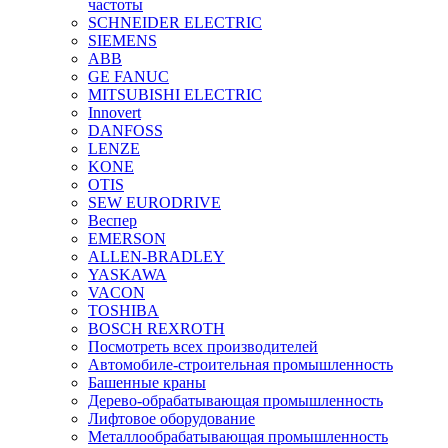
частоты
SCHNEIDER ELECTRIC
SIEMENS
ABB
GE FANUC
MITSUBISHI ELECTRIC
Innovert
DANFOSS
LENZE
KONE
OTIS
SEW EURODRIVE
Веспер
EMERSON
ALLEN-BRADLEY
YASKAWA
VACON
TOSHIBA
BOSCH REXROTH
Посмотреть всех производителей
Автомобиле-строительная промышленность
Башенные краны
Дерево-обрабатывающая промышленность
Лифтовое оборудование
Металлообрабатывающая промышленность