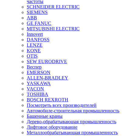
частоты
SCHNEIDER ELECTRIC
SIEMENS
ABB
GE FANUC
MITSUBISHI ELECTRIC
Innovert
DANFOSS
LENZE
KONE
OTIS
SEW EURODRIVE
Веспер
EMERSON
ALLEN-BRADLEY
YASKAWA
VACON
TOSHIBA
BOSCH REXROTH
Посмотреть всех производителей
Автомобиле-строительная промышленность
Башенные краны
Дерево-обрабатывающая промышленность
Лифтовое оборудование
Металлообрабатывающая промышленность