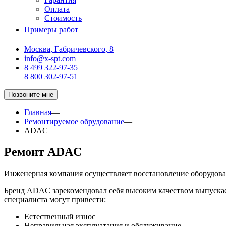
Оплата
Стоимость
Примеры работ
Москва, Габричевского, 8
info@x-spt.com
8 499 322-97-35
8 800 302-97-51
Позвоните мне
Главная
—
Ремонтируемое обрудование
—
ADAC
Ремонт ADAC
Инженерная компания осуществляет восстановление оборудов
Бренд ADAC зарекомендовал себя высоким качеством выпускае
специалиста могут привести:
Естественный износ
Неправильная эксплуатация и обслуживание