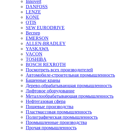
Innovert
DANFOSS
LENZE
KONE
OTIS
SEW EURODRIVE
Веспер
EMERSON
ALLEN-BRADLEY
YASKAWA
VACON
TOSHIBA
BOSCH REXROTH
Посмотреть всех производителей
Автомобиле-строительная промышленность
Башенные краны
Дерево-обрабатывающая промышленность
Лифтовое оборудование
Металлообрабатывающая промышленность
Нефтегазовая сфера
Пищевые производства
Пластмассовая промышленность
Полиграфическая промышленность
Промышленные производства
Прочая промышленность