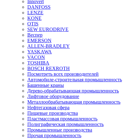
Innovert
DANFOSS
LENZE
KONE
OTIS
SEW EURODRIVE
Веспер
EMERSON
ALLEN-BRADLEY
YASKAWA
VACON
TOSHIBA
BOSCH REXROTH
Посмотреть всех производителей
Автомобиле-строительная промышленность
Башенные краны
Дерево-обрабатывающая промышленность
Лифтовое оборудование
Металлообрабатывающая промышленность
Нефтегазовая сфера
Пищевые производства
Пластмассовая промышленность
Полиграфическая промышленность
Промышленные производства
Прочая промышленность