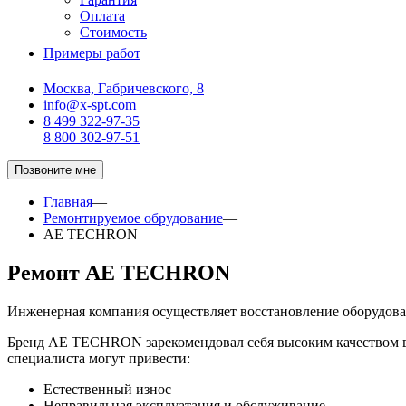
Оплата
Стоимость
Примеры работ
Москва, Габричевского, 8
info@x-spt.com
8 499 322-97-35
8 800 302-97-51
Позвоните мне
Главная
—
Ремонтируемое обрудование
—
AE TECHRON
Ремонт AE TECHRON
Инженерная компания осуществляет восстановление оборудо
Бренд AE TECHRON зарекомендовал себя высоким качеством вы
специалиста могут привести:
Естественный износ
Неправильная эксплуатация и обслуживание