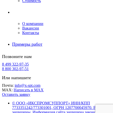
Стоимость
Компания
О компании
Вакансии
Контакты
Примеры работ
Позвоните нам
8 499 322-97-35
8 800 302-97-51
Или напишите
Почта:
info@x-spt.com
MAX:
Написать в MAX
Оставить заявку
© ООО «ИКСПРОМСУППОРТ» ИНН/КПП
7733351242/773301001, ОГРН 1207700045970. Все права
защищены. Информация сайта защищена законом об