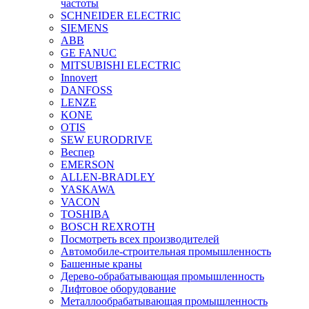
частоты
SCHNEIDER ELECTRIC
SIEMENS
ABB
GE FANUC
MITSUBISHI ELECTRIC
Innovert
DANFOSS
LENZE
KONE
OTIS
SEW EURODRIVE
Веспер
EMERSON
ALLEN-BRADLEY
YASKAWA
VACON
TOSHIBA
BOSCH REXROTH
Посмотреть всех производителей
Автомобиле-строительная промышленность
Башенные краны
Дерево-обрабатывающая промышленность
Лифтовое оборудование
Металлообрабатывающая промышленность