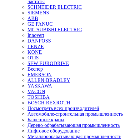
частоты
SCHNEIDER ELECTRIC
SIEMENS
ABB
GE FANUC
MITSUBISHI ELECTRIC
Innovert
DANFOSS
LENZE
KONE
OTIS
SEW EURODRIVE
Веспер
EMERSON
ALLEN-BRADLEY
YASKAWA
VACON
TOSHIBA
BOSCH REXROTH
Посмотреть всех производителей
Автомобиле-строительная промышленность
Башенные краны
Дерево-обрабатывающая промышленность
Лифтовое оборудование
Металлообрабатывающая промышленность