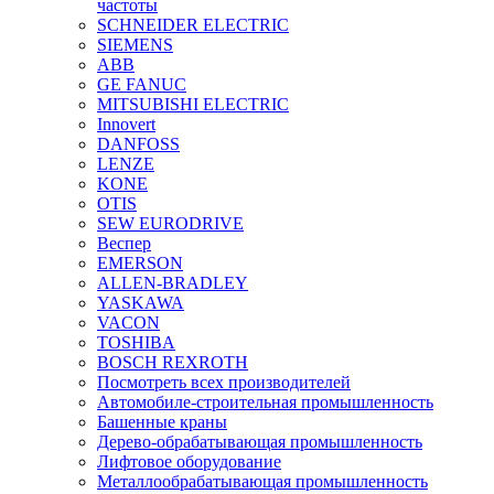
частоты
SCHNEIDER ELECTRIC
SIEMENS
ABB
GE FANUC
MITSUBISHI ELECTRIC
Innovert
DANFOSS
LENZE
KONE
OTIS
SEW EURODRIVE
Веспер
EMERSON
ALLEN-BRADLEY
YASKAWA
VACON
TOSHIBA
BOSCH REXROTH
Посмотреть всех производителей
Автомобиле-строительная промышленность
Башенные краны
Дерево-обрабатывающая промышленность
Лифтовое оборудование
Металлообрабатывающая промышленность