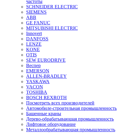
частоты
SCHNEIDER ELECTRIC
SIEMENS
ABB
GE FANUC
MITSUBISHI ELECTRIC
Innovert
DANFOSS
LENZE
KONE
OTIS
SEW EURODRIVE
Веспер
EMERSON
ALLEN-BRADLEY
YASKAWA
VACON
TOSHIBA
BOSCH REXROTH
Посмотреть всех производителей
Автомобиле-строительная промышленность
Башенные краны
Дерево-обрабатывающая промышленность
Лифтовое оборудование
Металлообрабатывающая промышленность