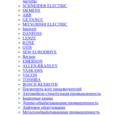
частоты
SCHNEIDER ELECTRIC
SIEMENS
ABB
GE FANUC
MITSUBISHI ELECTRIC
Innovert
DANFOSS
LENZE
KONE
OTIS
SEW EURODRIVE
Веспер
EMERSON
ALLEN-BRADLEY
YASKAWA
VACON
TOSHIBA
BOSCH REXROTH
Посмотреть всех производителей
Автомобиле-строительная промышленность
Башенные краны
Дерево-обрабатывающая промышленность
Лифтовое оборудование
Металлообрабатывающая промышленность