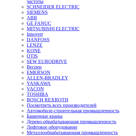
частоты
SCHNEIDER ELECTRIC
SIEMENS
ABB
GE FANUC
MITSUBISHI ELECTRIC
Innovert
DANFOSS
LENZE
KONE
OTIS
SEW EURODRIVE
Веспер
EMERSON
ALLEN-BRADLEY
YASKAWA
VACON
TOSHIBA
BOSCH REXROTH
Посмотреть всех производителей
Автомобиле-строительная промышленность
Башенные краны
Дерево-обрабатывающая промышленность
Лифтовое оборудование
Металлообрабатывающая промышленность