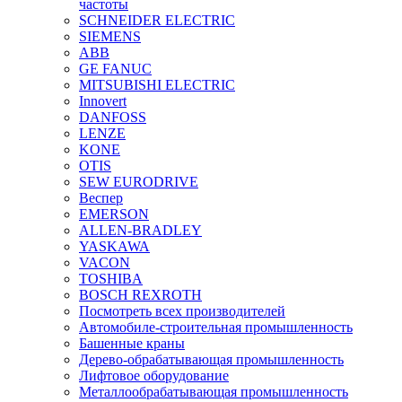
частоты
SCHNEIDER ELECTRIC
SIEMENS
ABB
GE FANUC
MITSUBISHI ELECTRIC
Innovert
DANFOSS
LENZE
KONE
OTIS
SEW EURODRIVE
Веспер
EMERSON
ALLEN-BRADLEY
YASKAWA
VACON
TOSHIBA
BOSCH REXROTH
Посмотреть всех производителей
Автомобиле-строительная промышленность
Башенные краны
Дерево-обрабатывающая промышленность
Лифтовое оборудование
Металлообрабатывающая промышленность