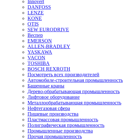
Innovert
DANFOSS
LENZE
KONE
OTIS
SEW EURODRIVE
Веспер
EMERSON
ALLEN-BRADLEY
YASKAWA
VACON
TOSHIBA
BOSCH REXROTH
Посмотреть всех производителей
Автомобиле-строительная промышленность
Башенные краны
Дерево-обрабатывающая промышленность
Лифтовое оборудование
Металлообрабатывающая промышленность
Нефтегазовая сфера
Пищевые производства
Пластмассовая промышленность
Полиграфическая промышленность
Промышленные производства
Прочая промышленность