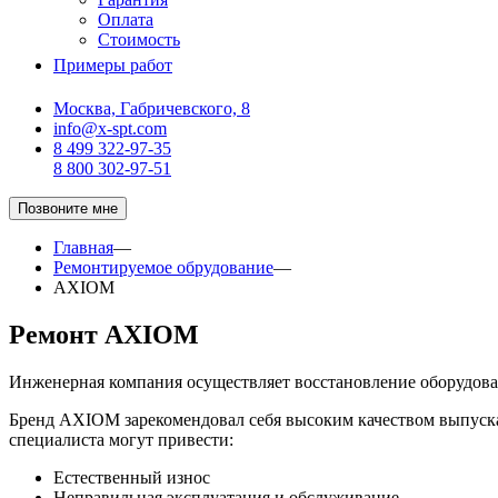
Оплата
Стоимость
Примеры работ
Москва, Габричевского, 8
info@x-spt.com
8 499 322-97-35
8 800 302-97-51
Позвоните мне
Главная
—
Ремонтируемое обрудование
—
AXIOM
Ремонт AXIOM
Инженерная компания осуществляет восстановление оборудов
Бренд AXIOM зарекомендовал себя высоким качеством выпуска
специалиста могут привести:
Естественный износ
Неправильная эксплуатация и обслуживание