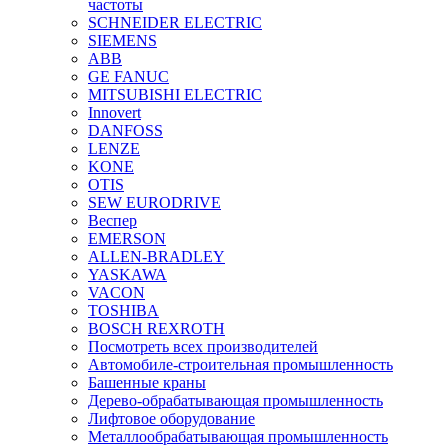
частоты
SCHNEIDER ELECTRIC
SIEMENS
ABB
GE FANUC
MITSUBISHI ELECTRIC
Innovert
DANFOSS
LENZE
KONE
OTIS
SEW EURODRIVE
Веспер
EMERSON
ALLEN-BRADLEY
YASKAWA
VACON
TOSHIBA
BOSCH REXROTH
Посмотреть всех производителей
Автомобиле-строительная промышленность
Башенные краны
Дерево-обрабатывающая промышленность
Лифтовое оборудование
Металлообрабатывающая промышленность