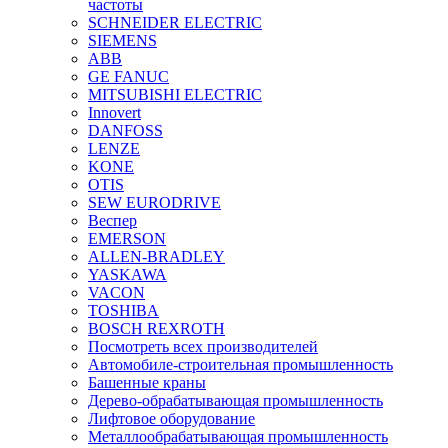
частоты
SCHNEIDER ELECTRIC
SIEMENS
ABB
GE FANUC
MITSUBISHI ELECTRIC
Innovert
DANFOSS
LENZE
KONE
OTIS
SEW EURODRIVE
Веспер
EMERSON
ALLEN-BRADLEY
YASKAWA
VACON
TOSHIBA
BOSCH REXROTH
Посмотреть всех производителей
Автомобиле-строительная промышленность
Башенные краны
Дерево-обрабатывающая промышленность
Лифтовое оборудование
Металлообрабатывающая промышленность