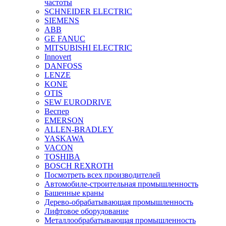
частоты
SCHNEIDER ELECTRIC
SIEMENS
ABB
GE FANUC
MITSUBISHI ELECTRIC
Innovert
DANFOSS
LENZE
KONE
OTIS
SEW EURODRIVE
Веспер
EMERSON
ALLEN-BRADLEY
YASKAWA
VACON
TOSHIBA
BOSCH REXROTH
Посмотреть всех производителей
Автомобиле-строительная промышленность
Башенные краны
Дерево-обрабатывающая промышленность
Лифтовое оборудование
Металлообрабатывающая промышленность