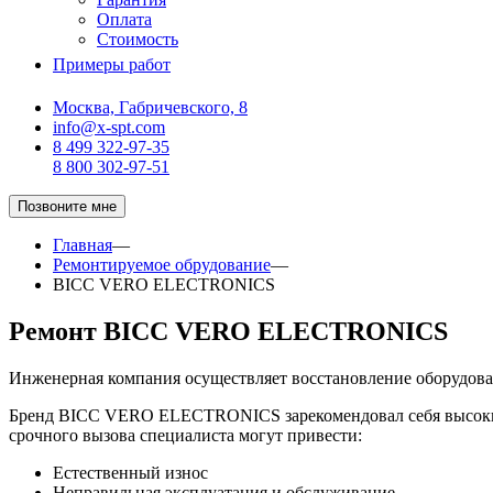
Оплата
Стоимость
Примеры работ
Москва, Габричевского, 8
info@x-spt.com
8 499 322-97-35
8 800 302-97-51
Позвоните мне
Главная
—
Ремонтируемое обрудование
—
BICC VERO ELECTRONICS
Ремонт BICC VERO ELECTRONICS
Инженерная компания осуществляет восстановление оборуд
Бренд BICC VERO ELECTRONICS зарекомендовал себя высоким 
срочного вызова специалиста могут привести:
Естественный износ
Неправильная эксплуатация и обслуживание