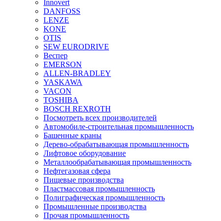
Innovert
DANFOSS
LENZE
KONE
OTIS
SEW EURODRIVE
Веспер
EMERSON
ALLEN-BRADLEY
YASKAWA
VACON
TOSHIBA
BOSCH REXROTH
Посмотреть всех производителей
Автомобиле-строительная промышленность
Башенные краны
Дерево-обрабатывающая промышленность
Лифтовое оборудование
Металлообрабатывающая промышленность
Нефтегазовая сфера
Пищевые производства
Пластмассовая промышленность
Полиграфическая промышленность
Промышленные производства
Прочая промышленность