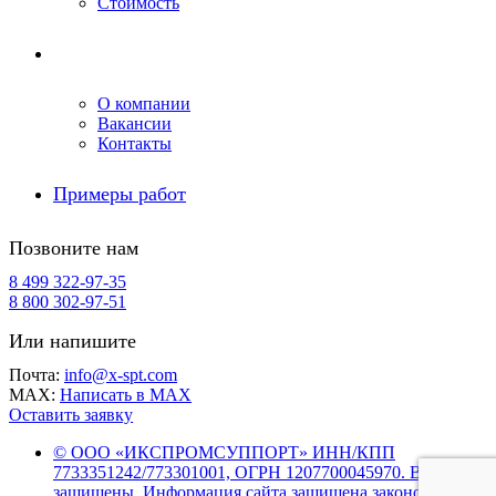
Стоимость
Компания
О компании
Вакансии
Контакты
Примеры работ
Позвоните нам
8 499 322-97-35
8 800 302-97-51
Или напишите
Почта:
info@x-spt.com
MAX:
Написать в MAX
Оставить заявку
© ООО «ИКСПРОМСУППОРТ» ИНН/КПП
7733351242/773301001, ОГРН 1207700045970. Все права
защищены. Информация сайта защищена законом об