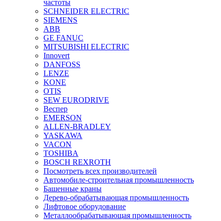
частоты
SCHNEIDER ELECTRIC
SIEMENS
ABB
GE FANUC
MITSUBISHI ELECTRIC
Innovert
DANFOSS
LENZE
KONE
OTIS
SEW EURODRIVE
Веспер
EMERSON
ALLEN-BRADLEY
YASKAWA
VACON
TOSHIBA
BOSCH REXROTH
Посмотреть всех производителей
Автомобиле-строительная промышленность
Башенные краны
Дерево-обрабатывающая промышленность
Лифтовое оборудование
Металлообрабатывающая промышленность