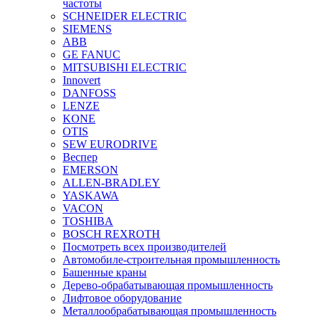
частоты
SCHNEIDER ELECTRIC
SIEMENS
ABB
GE FANUC
MITSUBISHI ELECTRIC
Innovert
DANFOSS
LENZE
KONE
OTIS
SEW EURODRIVE
Веспер
EMERSON
ALLEN-BRADLEY
YASKAWA
VACON
TOSHIBA
BOSCH REXROTH
Посмотреть всех производителей
Автомобиле-строительная промышленность
Башенные краны
Дерево-обрабатывающая промышленность
Лифтовое оборудование
Металлообрабатывающая промышленность