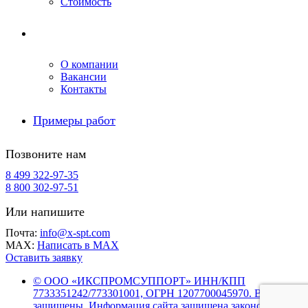
Стоимость
Компания
О компании
Вакансии
Контакты
Примеры работ
Позвоните нам
8 499 322-97-35
8 800 302-97-51
Или напишите
Почта:
info@x-spt.com
MAX:
Написать в MAX
Оставить заявку
© ООО «ИКСПРОМСУППОРТ» ИНН/КПП
7733351242/773301001, ОГРН 1207700045970. Все права
защищены. Информация сайта защищена законом об