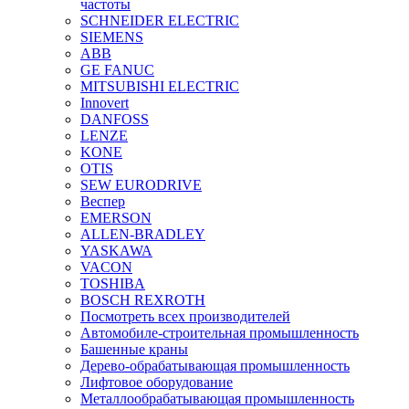
частоты
SCHNEIDER ELECTRIC
SIEMENS
ABB
GE FANUC
MITSUBISHI ELECTRIC
Innovert
DANFOSS
LENZE
KONE
OTIS
SEW EURODRIVE
Веспер
EMERSON
ALLEN-BRADLEY
YASKAWA
VACON
TOSHIBA
BOSCH REXROTH
Посмотреть всех производителей
Автомобиле-строительная промышленность
Башенные краны
Дерево-обрабатывающая промышленность
Лифтовое оборудование
Металлообрабатывающая промышленность