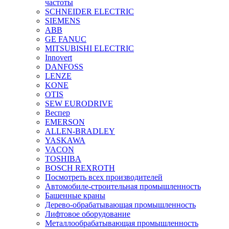
частоты
SCHNEIDER ELECTRIC
SIEMENS
ABB
GE FANUC
MITSUBISHI ELECTRIC
Innovert
DANFOSS
LENZE
KONE
OTIS
SEW EURODRIVE
Веспер
EMERSON
ALLEN-BRADLEY
YASKAWA
VACON
TOSHIBA
BOSCH REXROTH
Посмотреть всех производителей
Автомобиле-строительная промышленность
Башенные краны
Дерево-обрабатывающая промышленность
Лифтовое оборудование
Металлообрабатывающая промышленность