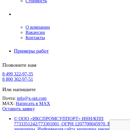
Стоимость
Компания
О компании
Вакансии
Контакты
Примеры работ
Позвоните нам
8 499 322-97-35
8 800 302-97-51
Или напишите
Почта:
info@x-spt.com
MAX:
Написать в MAX
Оставить заявку
© ООО «ИКСПРОМСУППОРТ» ИНН/КПП
7733351242/773301001, ОГРН 1207700045970. Все права
защищены. Информация сайта защищена законом об