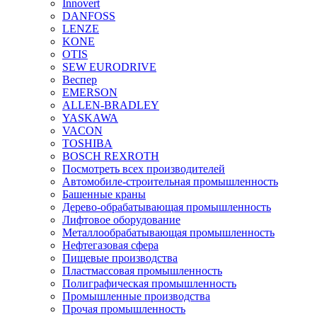
Innovert
DANFOSS
LENZE
KONE
OTIS
SEW EURODRIVE
Веспер
EMERSON
ALLEN-BRADLEY
YASKAWA
VACON
TOSHIBA
BOSCH REXROTH
Посмотреть всех производителей
Автомобиле-строительная промышленность
Башенные краны
Дерево-обрабатывающая промышленность
Лифтовое оборудование
Металлообрабатывающая промышленность
Нефтегазовая сфера
Пищевые производства
Пластмассовая промышленность
Полиграфическая промышленность
Промышленные производства
Прочая промышленность