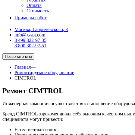
Оплата
Стоимость
Примеры работ
Москва, Габричевского, 8
info@x-spt.com
8 499 322-97-35
8 800 302-97-51
Позвоните мне
Главная
—
Ремонтируемое обрудование
—
CIMTROL
Ремонт CIMTROL
Инженерная компания осуществляет восстановление оборудов
Бренд CIMTROL зарекомендовал себя высоким качеством выпус
специалиста могут привести:
Естественный износ
Неправильная эксплуатация и обслуживание