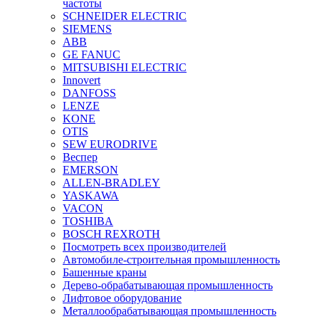
частоты
SCHNEIDER ELECTRIC
SIEMENS
ABB
GE FANUC
MITSUBISHI ELECTRIC
Innovert
DANFOSS
LENZE
KONE
OTIS
SEW EURODRIVE
Веспер
EMERSON
ALLEN-BRADLEY
YASKAWA
VACON
TOSHIBA
BOSCH REXROTH
Посмотреть всех производителей
Автомобиле-строительная промышленность
Башенные краны
Дерево-обрабатывающая промышленность
Лифтовое оборудование
Металлообрабатывающая промышленность