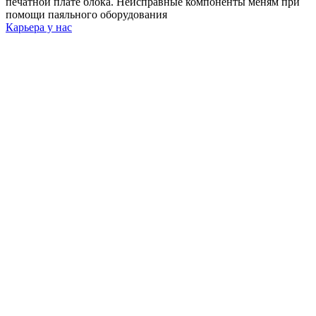
печатной плате блока. Неисправные компоненты меням при
помощи паяльного оборудования
Карьера у нас