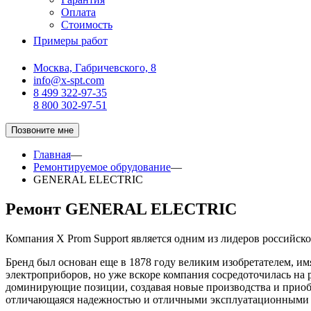
Оплата
Стоимость
Примеры работ
Москва, Габричевского, 8
info@x-spt.com
8 499 322-97-35
8 800 302-97-51
Позвоните мне
Главная
—
Ремонтируемое обрудование
—
GENERAL ELECTRIC
Ремонт GENERAL ELECTRIC
Компания X Prom Support является одним из лидеров российск
Бренд был основан еще в 1878 году великим изобретателем, им
электроприборов, но уже вскоре компания сосредоточилась на р
доминирующие позиции, создавая новые производства и приобр
отличающаяся надежностью и отличными эксплуатационными ха