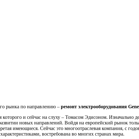
ого рынка по направлению –
ремонт электрооборудования Genera
я которого и сейчас на слуху – Томасом Эдисоном. Изначально д
азвитии новых направлений. Войдя на европейский рынок только 
етая имеющиеся. Сейчас это многоотраслевая компания, с годо
рактеристиками, востребована во многих странах мира.