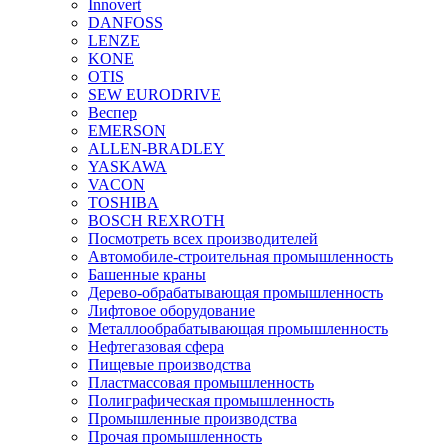
Innovert
DANFOSS
LENZE
KONE
OTIS
SEW EURODRIVE
Веспер
EMERSON
ALLEN-BRADLEY
YASKAWA
VACON
TOSHIBA
BOSCH REXROTH
Посмотреть всех производителей
Автомобиле-строительная промышленность
Башенные краны
Дерево-обрабатывающая промышленность
Лифтовое оборудование
Металлообрабатывающая промышленность
Нефтегазовая сфера
Пищевые производства
Пластмассовая промышленность
Полиграфическая промышленность
Промышленные производства
Прочая промышленность