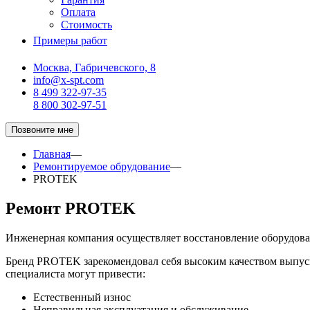
Оплата
Стоимость
Примеры работ
Москва, Габричевского, 8
info@x-spt.com
8 499 322-97-35
8 800 302-97-51
Позвоните мне
Главная
—
Ремонтируемое обрудование
—
PROTEK
Ремонт PROTEK
Инженерная компания осуществляет восстановление оборудов
Бренд PROTEK зарекомендовал себя высоким качеством выпуск
специалиста могут привести:
Естественный износ
Неправильная эксплуатация и обслуживание