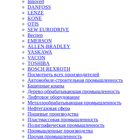
Innovert
DANFOSS
LENZE
KONE
OTIS
SEW EURODRIVE
Веспер
EMERSON
ALLEN-BRADLEY
YASKAWA
VACON
TOSHIBA
BOSCH REXROTH
Посмотреть всех производителей
Автомобиле-строительная промышленность
Башенные краны
Дерево-обрабатывающая промышленность
Лифтовое оборудование
Металлообрабатывающая промышленность
Нефтегазовая сфера
Пищевые производства
Пластмассовая промышленность
Полиграфическая промышленность
Промышленные производства
Прочая промышленность