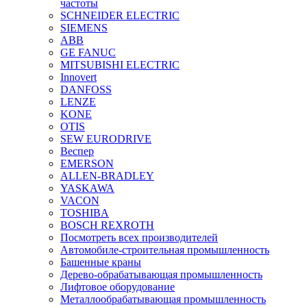
частоты
SCHNEIDER ELECTRIC
SIEMENS
ABB
GE FANUC
MITSUBISHI ELECTRIC
Innovert
DANFOSS
LENZE
KONE
OTIS
SEW EURODRIVE
Веспер
EMERSON
ALLEN-BRADLEY
YASKAWA
VACON
TOSHIBA
BOSCH REXROTH
Посмотреть всех производителей
Автомобиле-строительная промышленность
Башенные краны
Дерево-обрабатывающая промышленность
Лифтовое оборудование
Металлообрабатывающая промышленность