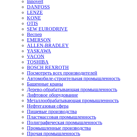
Innovert
DANFOSS
LENZE
KONE
OTIS
SEW EURODRIVE
Веспер
EMERSON
ALLEN-BRADLEY
YASKAWA
VACON
TOSHIBA
BOSCH REXROTH
Посмотреть всех производителей
Автомобиле-строительная промышленность
Башенные краны
Дерево-обрабатывающая промышленность
Лифтовое оборудование
Металлообрабатывающая промышленность
Нефтегазовая сфера
Пищевые производства
Пластмассовая промышленность
Полиграфическая промышленность
Промышленные производства
Прочая промышленность