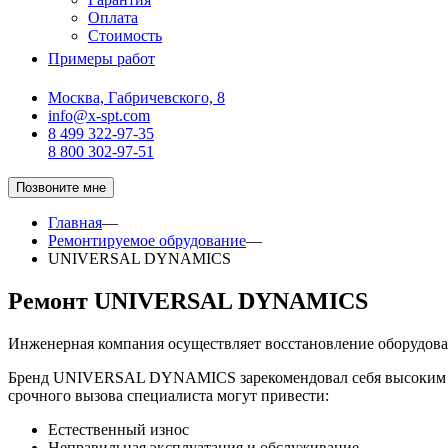
Оплата
Стоимость
Примеры работ
Москва, Габричевского, 8
info@x-spt.com
8 499 322-97-35
8 800 302-97-51
Позвоните мне
Главная
—
Ремонтируемое обрудование
—
UNIVERSAL DYNAMICS
Ремонт UNIVERSAL DYNAMICS
Инженерная компания осуществляет восстановление оборуд
Бренд UNIVERSAL DYNAMICS зарекомендовал себя высоким кач
срочного вызова специалиста могут привести:
Естественный износ
Неправильная эксплуатация и обслуживание