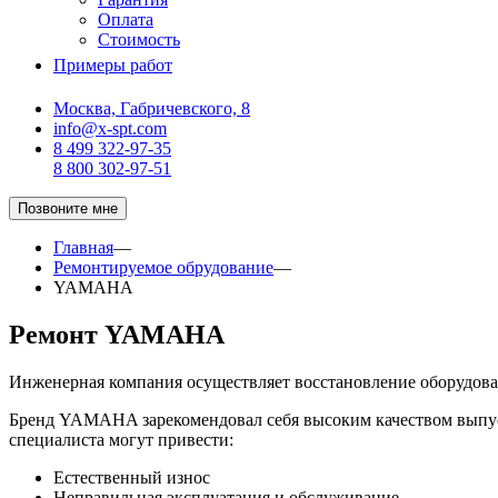
Оплата
Стоимость
Примеры работ
Москва, Габричевского, 8
info@x-spt.com
8 499 322-97-35
8 800 302-97-51
Позвоните мне
Главная
—
Ремонтируемое обрудование
—
YAMAHA
Ремонт YAMAHA
Инженерная компания осуществляет восстановление оборудо
Бренд YAMAHA зарекомендовал себя высоким качеством выпуск
специалиста могут привести:
Естественный износ
Неправильная эксплуатация и обслуживание