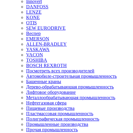
Innovert
DANFOSS
LENZE
KONE
OTIS
SEW EURODRIVE
Веспер
EMERSON
ALLEN-BRADLEY
YASKAWA
VACON
TOSHIBA
BOSCH REXROTH
Посмотреть всех производителей
Автомобиле-строительная промышленность
Башенные краны
Дерево-обрабатывающая промышленность
Лифтовое оборудование
Металлообрабатывающая промышленность
Нефтегазовая сфера
Пищевые производства
Пластмассовая промышленность
Полиграфическая промышленность
Промышленные производства
Прочая промышленность