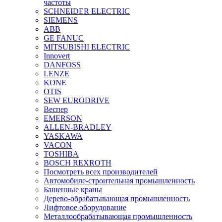
частоты
SCHNEIDER ELECTRIC
SIEMENS
ABB
GE FANUC
MITSUBISHI ELECTRIC
Innovert
DANFOSS
LENZE
KONE
OTIS
SEW EURODRIVE
Веспер
EMERSON
ALLEN-BRADLEY
YASKAWA
VACON
TOSHIBA
BOSCH REXROTH
Посмотреть всех производителей
Автомобиле-строительная промышленность
Башенные краны
Дерево-обрабатывающая промышленность
Лифтовое оборудование
Металлообрабатывающая промышленность