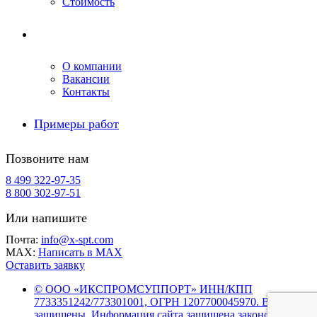
Стоимость
Компания
О компании
Вакансии
Контакты
Примеры работ
Позвоните нам
8 499 322-97-35
8 800 302-97-51
Или напишите
Почта:
info@x-spt.com
MAX:
Написать в MAX
Оставить заявку
© ООО «ИКСПРОМСУППОРТ» ИНН/КПП
7733351242/773301001, ОГРН 1207700045970. Все права
защищены. Информация сайта защищена законом об