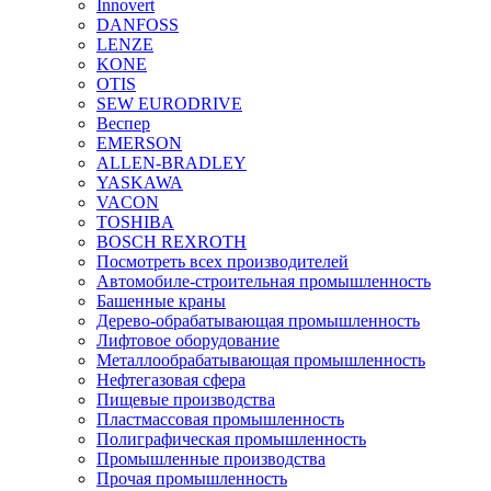
Innovert
DANFOSS
LENZE
KONE
OTIS
SEW EURODRIVE
Веспер
EMERSON
ALLEN-BRADLEY
YASKAWA
VACON
TOSHIBA
BOSCH REXROTH
Посмотреть всех производителей
Автомобиле-строительная промышленность
Башенные краны
Дерево-обрабатывающая промышленность
Лифтовое оборудование
Металлообрабатывающая промышленность
Нефтегазовая сфера
Пищевые производства
Пластмассовая промышленность
Полиграфическая промышленность
Промышленные производства
Прочая промышленность