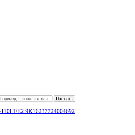
Показать
P -110HFE2 9K16237724004692