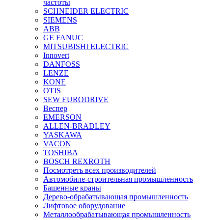
частоты
SCHNEIDER ELECTRIC
SIEMENS
ABB
GE FANUC
MITSUBISHI ELECTRIC
Innovert
DANFOSS
LENZE
KONE
OTIS
SEW EURODRIVE
Веспер
EMERSON
ALLEN-BRADLEY
YASKAWA
VACON
TOSHIBA
BOSCH REXROTH
Посмотреть всех производителей
Автомобиле-строительная промышленность
Башенные краны
Дерево-обрабатывающая промышленность
Лифтовое оборудование
Металлообрабатывающая промышленность