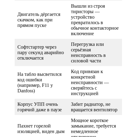
Вышли из строя
тиристоры —
Двигатель дёргается
устройство
скачком, как при
превратилось в
прямом пуске
обычное контакторное
включение
Перегрузка или
Софтстартер через
серьёзная
пару секунд аварийно
неисправность в
отключается
силовой части
Код привязан к
На табло высветился
конкретной
код ошибки
неисправности —
(например, F11 у
сверяйтесь с
Danfoss)
инструкцией
Корпус УПП очень
Забит радиатор, не
горячий даже в паузе
вращается вентилятор
Мощное короткое
Пахнет горелой
замыкание, требуется
изоляцией, виден дым
немедленное
отключение