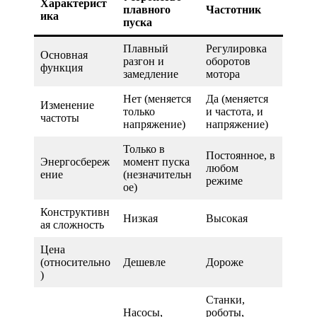
Характерист
плавного
Частотник
ика
пуска
Плавный
Регулировка
Основная
разгон и
оборотов
функция
замедление
мотора
Нет (меняется
Да (меняется
Изменение
только
и частота, и
частоты
напряжение)
напряжение)
Только в
Постоянное, в
Энергосбереж
момент пуска
любом
ение
(незначительн
режиме
ое)
Конструктивн
Низкая
Высокая
ая сложность
Цена
(относительно
Дешевле
Дороже
)
Станки,
Насосы,
роботы,