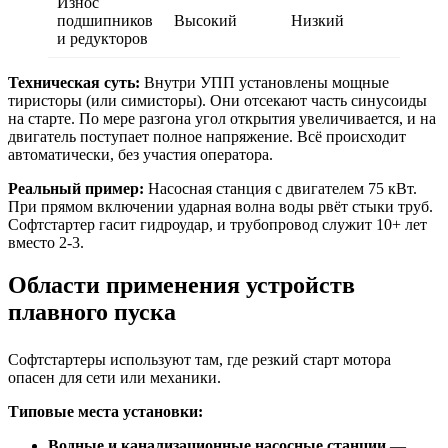
Износ
подшипников
Высокий
Низкий
и редукторов
Техническая суть:
Внутри УПП установлены мощные
тиристоры (или симисторы). Они отсекают часть синусоиды
на старте. По мере разгона угол открытия увеличивается, и на
двигатель поступает полное напряжение. Всё происходит
автоматически, без участия оператора.
Реальный пример:
Насосная станция с двигателем 75 кВт.
При прямом включении ударная волна воды рвёт стыки труб.
Софтстартер гасит гидроудар, и трубопровод служит 10+ лет
вместо 2-3.
Области применения устройств
плавного пуска
Софтстартеры используют там, где резкий старт мотора
опасен для сети или механики.
Типовые места установки:
Водные и канализационные насосные станции
—