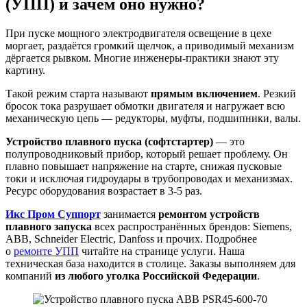
(УПП) и зачем оно нужно?
При пуске мощного электродвигателя освещение в цехе
моргает, раздаётся громкий щелчок, а приводимый механизм
дёргается рывком. Многие инженеры-практики знают эту
картину.
Такой режим старта называют
прямым включением
. Резкий
бросок тока разрушает обмотки двигателя и нагружает всю
механическую цепь — редукторы, муфты, подшипники, валы.
Устройство плавного пуска (софтстартер)
— это
полупроводниковый прибор, который решает проблему. Он
плавно повышает напряжение на старте, снижая пусковые
токи и исключая гидроудары в трубопроводах и механизмах.
Ресурс оборудования возрастает в 3-5 раз.
Икс Пром Суппорт
занимается
ремонтом устройств
плавного запуска
всех распространённых брендов: Siemens,
ABB, Schneider Electric, Danfoss и прочих. Подробнее
о
ремонте УПП
читайте на странице услуги. Наша
техническая база находится в столице. Заказы выполняем для
компаний
из любого уголка Российской Федерации
.