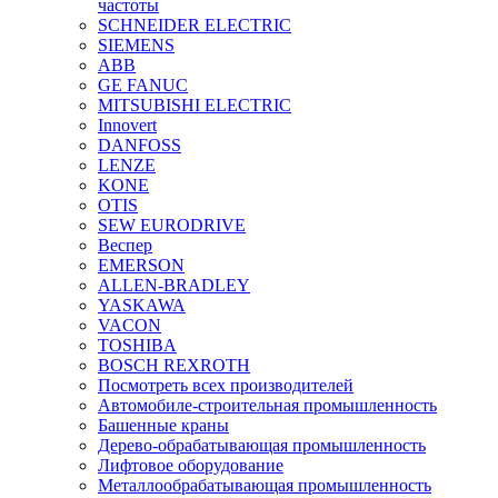
частоты
SCHNEIDER ELECTRIC
SIEMENS
ABB
GE FANUC
MITSUBISHI ELECTRIC
Innovert
DANFOSS
LENZE
KONE
OTIS
SEW EURODRIVE
Веспер
EMERSON
ALLEN-BRADLEY
YASKAWA
VACON
TOSHIBA
BOSCH REXROTH
Посмотреть всех производителей
Автомобиле-строительная промышленность
Башенные краны
Дерево-обрабатывающая промышленность
Лифтовое оборудование
Металлообрабатывающая промышленность